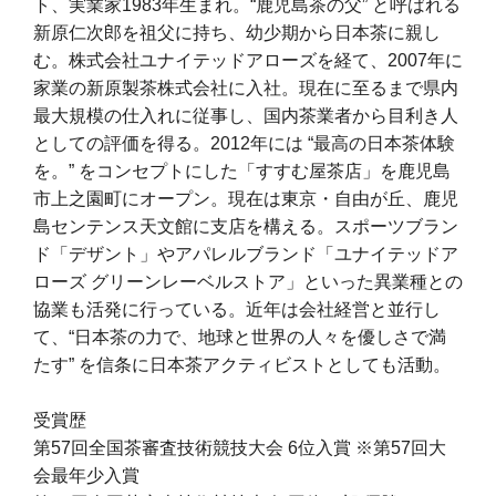
ト、実業家1983年生まれ。“鹿児島茶の父” と呼ばれる
新原仁次郎を祖父に持ち、幼少期から日本茶に親し
む。株式会社ユナイテッドアローズを経て、2007年に
家業の新原製茶株式会社に入社。現在に至るまで県内
最大規模の仕入れに従事し、国内茶業者から目利き人
としての評価を得る。2012年には “最高の日本茶体験
を。” をコンセプトにした「すすむ屋茶店」を鹿児島
市上之園町にオープン。現在は東京・自由が丘、鹿児
島センテンス天文館に支店を構える。スポーツブラン
ド「デザント」やアパレルブランド「ユナイテッドア
ローズ グリーンレーベルストア」といった異業種との
協業も活発に行っている。近年は会社経営と並行し
て、“日本茶の力で、地球と世界の人々を優しさで満
たす” を信条に日本茶アクティビストとしても活動。
受賞歴
第57回全国茶審査技術競技大会 6位入賞 ※第57回大
会最年少入賞