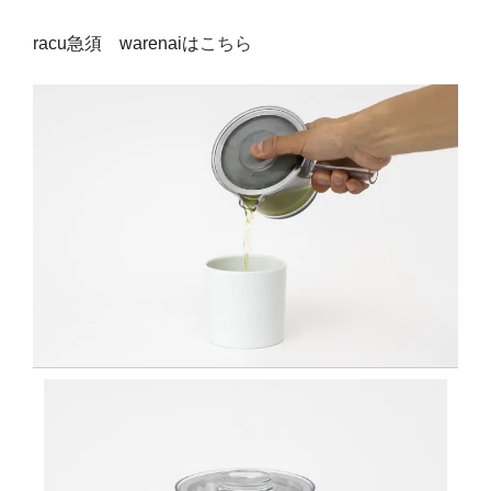
racu急須 warenaiは
こちら