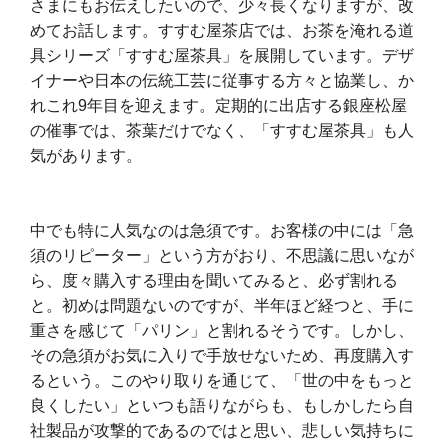
さまにもお伝えしたいので、少々長くなりますが、改
めてお話します。すすむ屋茶店では、お茶を淹れる道
具シリーズ「すすむ屋茶具」を展開しています。デザ
イナーや日本の伝統工芸に従事する方々と協業し、か
れこれ9年目を迎えます。定期的に出店する銀座松屋
の催事では、茶葉だけでなく、「すすむ屋茶具」も人
気があります。
中でも特に人気なのは急須です。お客様の中には「急
須のリピーター」という方がおり、不思議に思いなが
ら、度々購入する理由を聞いてみると、必ず割れる
と。初めは問題ないのですが、半年ほど経つと、手に
重さを感じて「パリン」と割れるそうです。しかし、
その急須がお気に入りで手放せないため、再度購入す
るという。このやり取りを通じて、「世の中をもっと
良くしたい」といつも語りながらも、もしかしたら自
社製品が攻撃的であるのではと思い、悲しい気持ちに