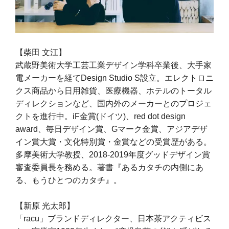
【柴田 文江】
武蔵野美術大学工芸工業デザイン学科卒業後、大手家
電メーカーを経てDesign Studio S設立。エレクトロニ
クス商品から日用雑貨、医療機器、ホテルのトータル
ディレクションなど、国内外のメーカーとのプロジェ
クトを進行中。iF金賞(ドイツ)、red dot design
award、毎日デザイン賞、Gマーク金賞、アジアデザ
イン賞大賞・文化特別賞・金賞などの受賞歴がある。
多摩美術大学教授、2018-2019年度グッドデザイン賞
審査委員長を務める。著書『あるカタチの内側にあ
る、もうひとつのカタチ』。
【新原 光太郎】
「racu」ブランドディレクター、日本茶アクティビス