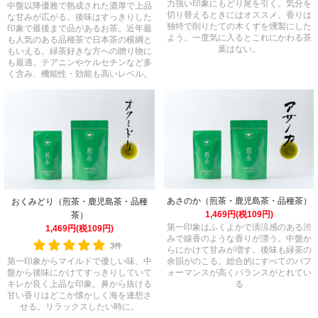
力強い印象にもどり尾を引く。気分を
中盤以降優雅で熟成された濃厚で上品
切り替えるときにはオススメ。香りは
な甘みが広がる。後味はすっきりした
独特で削りたての木くずを燻製にした
印象で最後まで品があるお茶。近年最
よう。一度気に入るとこれにかわる茶
も人気のある品種茶で日本茶の横綱と
葉はない。
もいえる。緑茶好きな方への贈り物に
も最適。テアニンやケルセチンなど多
く含み、機能性・効能も高いレベル。
あさのか（煎茶・鹿児島茶・品種茶）
おくみどり（煎茶・鹿児島茶・品種
1,469円(税109円)
茶）
第一印象はふくよかで清涼感のある渋
1,469円(税109円)
みで線香のような香りが漂う。中盤か
3件
らにかけて甘みが増す。後味も緑茶の
第一印象からマイルドで優しい味、中
余韻がのこる。総合的にすべてのパフ
盤から後味にかけてすっきりしていて
ォーマンスが高くバランスがとれてい
キレが良く上品な印象。鼻から抜ける
る
甘い香りはどこか懐かしく海を連想さ
せる。リラックスしたい時に。