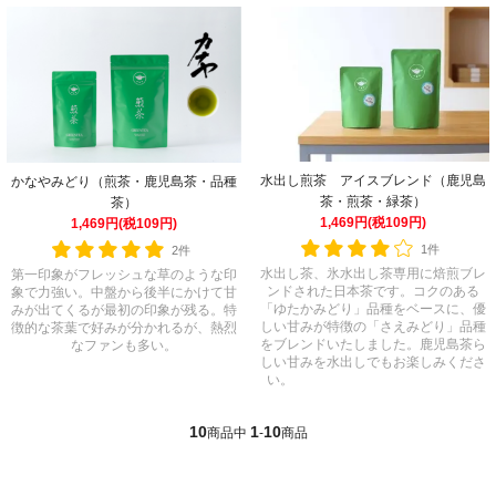
水出し煎茶 アイスブレンド（鹿児島
かなやみどり（煎茶・鹿児島茶・品種
茶・煎茶・緑茶）
茶）
1,469円(税109円)
1,469円(税109円)
1件
2件
水出し茶、氷水出し茶専用に焙煎ブレ
第一印象がフレッシュな草のような印
ンドされた日本茶です。コクのある
象で力強い。中盤から後半にかけて甘
「ゆたかみどり」品種をベースに、優
みが出てくるが最初の印象が残る。特
しい甘みが特徴の「さえみどり」品種
徴的な茶葉で好みが分かれるが、熱烈
をブレンドいたしました。鹿児島茶ら
なファンも多い。
しい甘みを水出しでもお楽しみくださ
い。
10
1
10
商品中
-
商品