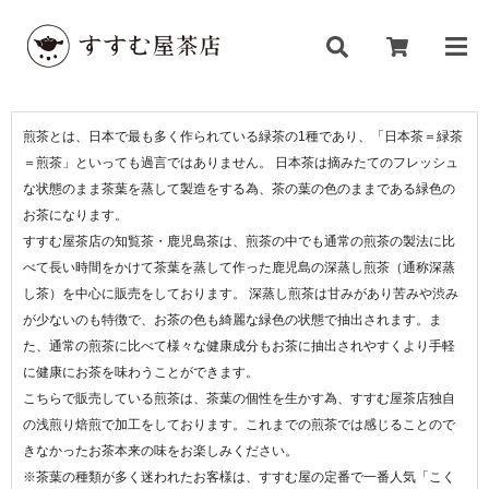
煎茶とは、日本で最も多く作られている緑茶の1種であり、「日本茶＝緑茶
＝煎茶」といっても過言ではありません。 日本茶は摘みたてのフレッシュ
な状態のまま茶葉を蒸して製造をする為、茶の葉の色のままである緑色の
お茶になります。
すすむ屋茶店の知覧茶・鹿児島茶は、煎茶の中でも通常の煎茶の製法に比
べて長い時間をかけて茶葉を蒸して作った鹿児島の深蒸し煎茶（通称深蒸
し茶）を中心に販売をしております。 深蒸し煎茶は甘みがあり苦みや渋み
が少ないのも特徴で、お茶の色も綺麗な緑色の状態で抽出されます。ま
た、通常の煎茶に比べて様々な健康成分もお茶に抽出されやすくより手軽
に健康にお茶を味わうことができます。
こちらで販売している煎茶は、茶葉の個性を生かす為、すすむ屋茶店独自
の浅煎り焙煎で加工をしております。これまでの煎茶では感じることので
きなかったお茶本来の味をお楽しみください。
※茶葉の種類が多く迷われたお客様は、すすむ屋の定番で一番人気「こく