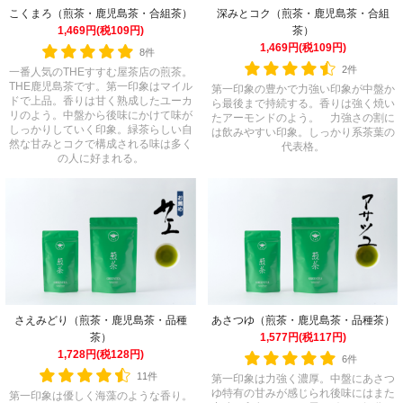
深みとコク（煎茶・鹿児島茶・合組
こくまろ（煎茶・鹿児島茶・合組茶）
茶）
1,469円(税109円)
1,469円(税109円)
8件
2件
一番人気のTHEすすむ屋茶店の煎茶。
THE鹿児島茶です。第一印象はマイル
第一印象の豊かで力強い印象が中盤か
ドで上品。香りは甘く熟成したユーカ
ら最後まで持続する。香りは強く焼い
リのよう。中盤から後味にかけて味が
たアーモンドのよう。 力強さの割に
しっかりしていく印象。緑茶らしい自
は飲みやすい印象。しっかり系茶葉の
然な甘みとコクで構成される味は多く
代表格。
の人に好まれる。
あさつゆ（煎茶・鹿児島茶・品種茶）
さえみどり（煎茶・鹿児島茶・品種
1,577円(税117円)
茶）
1,728円(税128円)
6件
11件
第一印象は力強く濃厚。中盤にあさつ
ゆ特有の甘みが感じられ後味にはまた
第一印象は優しく海藻のような香り。