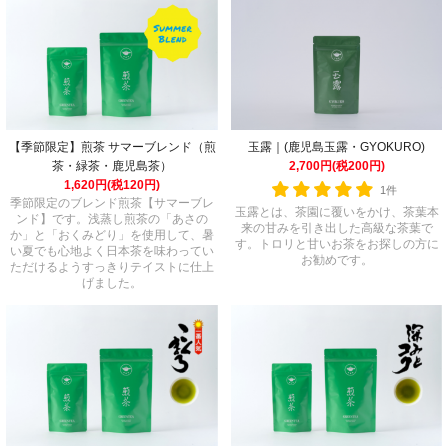
玉露｜(鹿児島玉露・GYOKURO)
【季節限定】煎茶 サマーブレンド（煎
2,700円(税200円)
茶・緑茶・鹿児島茶）
1,620円(税120円)
1件
季節限定のブレンド煎茶【サマーブレ
玉露とは、茶園に覆いをかけ、茶葉本
ンド】です。浅蒸し煎茶の「あさの
来の甘みを引き出した高級な茶葉で
か」と「おくみどり」を使用して、暑
す。トロリと甘いお茶をお探しの方に
い夏でも心地よく日本茶を味わってい
お勧めです。
ただけるようすっきりテイストに仕上
げました。