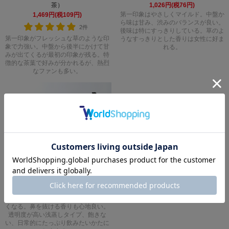
1,026円(税76円)
茶）
第一印象はやさしくマイルド。中盤か
1,469円(税109円)
ら味は甘み、渋みのバランスが良い。
2件
後味は特にすっきりしている。草のよ
第一印象がフレッシュな草のような印
うなすっきりとした香りは女性に好ま
象で力強い。中盤から後半にかけて甘
れる。
みが出てくるが最初の印象が残る。特
徴的な茶葉で好みが分かれるが、熱烈
なファンも多い。
あたま（緑茶・煎茶・鹿児島茶）
972円(税72円)
あたまとは新芽の中でも大柄な茶葉の
みを集めたもの。第一印象の印象は軽
め。中盤に甘みを感じ、後味はまた軽
くなる。鼻を抜ける香りも心地良い。
透明度が高い浅蒸しタイプ、飽きな
い、日常的にたっぷり飲みたいかたに