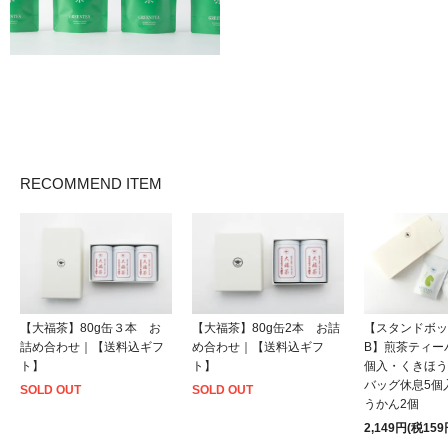
RECOMMEND ITEM
【大福茶】80g缶３本 お
【大福茶】80g缶2本 お詰
【スタンドボッ
詰め合わせ｜【送料込ギフ
め合わせ｜【送料込ギフ
B】煎茶ティー
ト】
ト】
個入・くきほう
バッグ休息5個
SOLD OUT
SOLD OUT
うかん2個
2,149円(税159