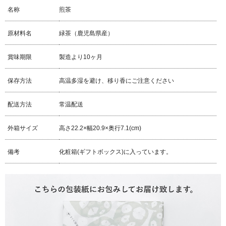
名称
煎茶
原材料名
緑茶（鹿児島県産）
賞味期限
製造より10ヶ月
保存方法
高温多湿を避け、移り香にご注意ください
配送方法
常温配送
外箱サイズ
高さ22.2×幅20.9×奥行7.1(cm)
備考
化粧箱(ギフトボックス)に入っています。