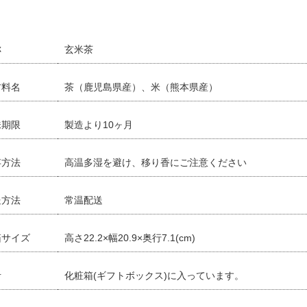
称
玄米茶
材料名
茶（鹿児島県産）、米（熊本県産）
味期限
製造より10ヶ月
存方法
高温多湿を避け、移り香にご注意ください
送方法
常温配送
箱サイズ
高さ22.2×幅20.9×奥行7.1(cm)
考
化粧箱(ギフトボックス)に入っています。