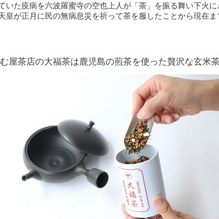
ていた疫病を六波羅蜜寺の空也上人が「茶」を振る舞い下火に
天皇が正月に民の無病息災を祈って茶を服したことから現在ま
む屋茶店の大福茶は鹿児島の煎茶を使った贅沢な玄米