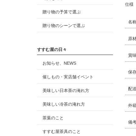
仕様
贈り物の予算で選ぶ
名
贈り物のシーンで選ぶ
原
すすむ屋の日々
賞
お知らせ、NEWS
保
催しもの・実店舗イベント
配
美味しい日本茶の淹れ方
美味しい冷茶の淹れ方
外
茶葉のこと
備
すすむ屋茶具のこと