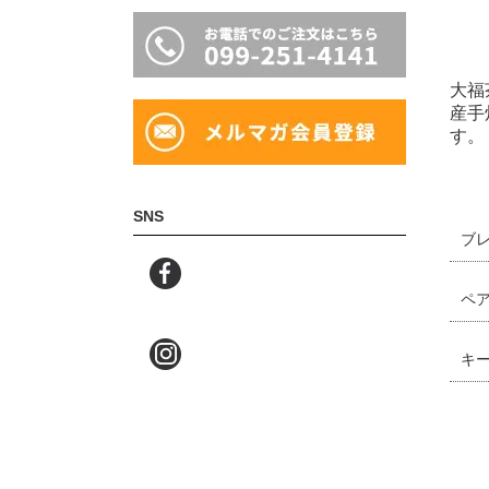
大福
産手
す。
SNS
ブ
ペ
キ