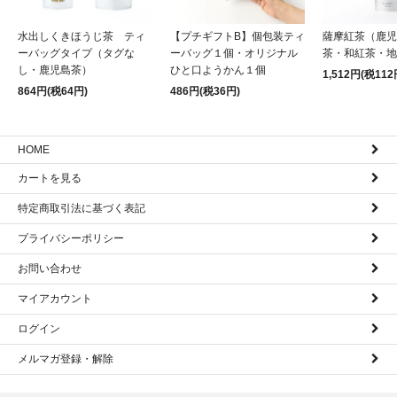
水出しくきほうじ茶 ティ
【プチギフトB】個包装ティ
薩摩紅茶（鹿児
ーバッグタイプ（タグな
ーバッグ１個・オリジナル
茶・和紅茶・地
し・鹿児島茶）
ひと口ようかん１個
1,512円(税112
864円(税64円)
486円(税36円)
HOME
カートを見る
特定商取引法に基づく表記
プライバシーポリシー
お問い合わせ
マイアカウント
ログイン
メルマガ登録・解除