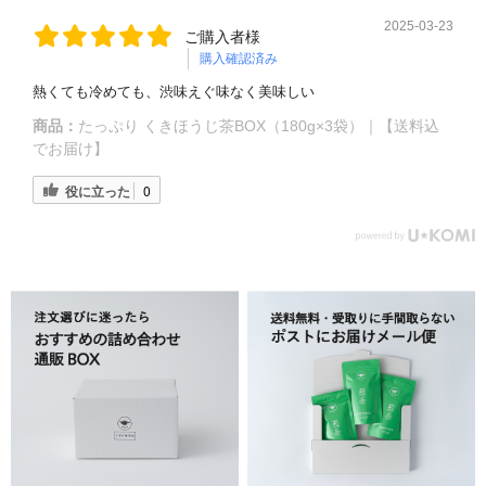
2025-03-23
ご購入者様
購入確認済み
熱くても冷めても、渋味えぐ味なく美味しい
商品：
たっぷり くきほうじ茶BOX（180g×3袋）｜【送料込
でお届け】
役に立った
0