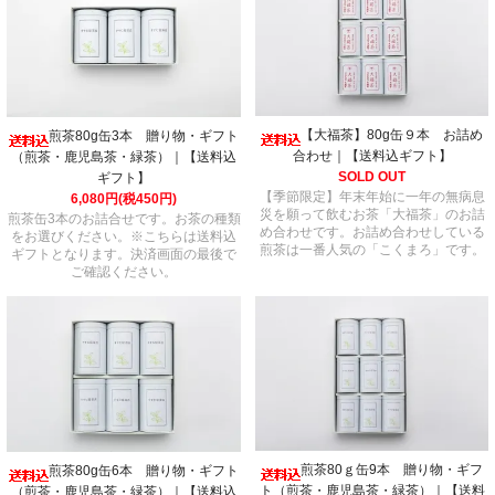
【大福茶】80g缶９本 お詰め
煎茶80g缶3本 贈り物・ギフト
合わせ｜【送料込ギフト】
（煎茶・鹿児島茶・緑茶）｜【送料込
SOLD OUT
ギフト】
【季節限定】年末年始に一年の無病息
6,080円(税450円)
災を願って飲むお茶「大福茶」のお詰
煎茶缶3本のお詰合せです。お茶の種類
め合わせです。お詰め合わせしている
をお選びください。※こちらは送料込
煎茶は一番人気の「こくまろ」です。
ギフトとなります。決済画面の最後で
ご確認ください。
煎茶80ｇ缶9本 贈り物・ギフ
煎茶80g缶6本 贈り物・ギフト
ト（煎茶・鹿児島茶・緑茶）｜【送料
（煎茶・鹿児島茶・緑茶）｜【送料込