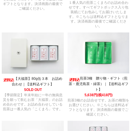
１番人気の煎茶こくまろのお詰め合わ
ギフトとなります。決済画面の最後で
せです。すべてギフトボックス入り包
ご確認ください。
装紙にてお包みしてお届けいたしま
す。※こちらは送料込ギフトとなりま
す。決済画面の最後でご確認くださ
い。
煎茶3種 贈り物・ギフト（煎
【大福茶】80g缶３本 お詰め
茶・鹿児島茶・緑茶）｜【送料込ギフ
合わせ｜【送料込ギフト】
ト】
SOLD OUT
【季節限定】年末年始に一年の無病息
5,638円(税418円)
災を願って飲むお茶「大福茶」のお詰
煎茶3種のお詰合せです。お茶の種類を
め合わせです。お詰め合わせしている
お選びください。※こちらは送料込ギ
煎茶は一番人気の「こくまろ」です。
フトとなります。決済画面の最後でご
確認ください。