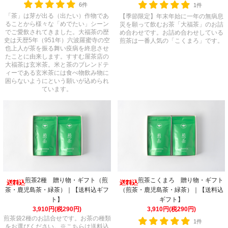
6件
1件
「茶」は芽が出る（出たい）作物であ
【季節限定】年末年始に一年の無病息
ることから様々な「めでたい」シーン
災を願って飲むお茶「大福茶」のお詰
でご愛飲されてきました。大福茶の歴
め合わせです。お詰め合わせしている
史は天歴5年（951年）六波羅蜜寺の空
煎茶は一番人気の「こくまろ」です。
也上人が茶を振る舞い疫病を終息させ
たことに由来します。すすむ屋茶店の
大福茶は玄米茶。米と茶のブレンドテ
ィーである玄米茶には食べ物飲み物に
困らないようにという願いが込められ
ています。
煎茶こくまろ 贈り物・ギフト
煎茶2種 贈り物・ギフト（煎
（煎茶・鹿児島茶・緑茶）｜【送料込
茶・鹿児島茶・緑茶）｜【送料込ギフ
ギフト】
ト】
3,910円(税290円)
3,910円(税290円)
煎茶袋2種のお詰合せです。お茶の種類
1件
をお選びください。※こちらは送料込