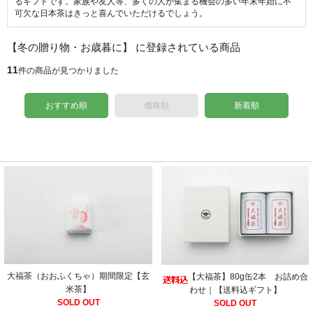
るギフトです。家族や友人等、多くの人が集まる機会の多い年末年始に不
可欠な日本茶はきっと喜んでいただけるでしょう。
【冬の贈り物・お歳暮に】 に登録されている商品
11
件の商品が見つかりました
おすすめ順
価格順
新着順
大福茶（おおふくちゃ）期間限定【玄
【大福茶】80g缶2本 お詰め合
米茶】
わせ｜【送料込ギフト】
SOLD OUT
SOLD OUT