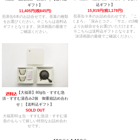
込ギフト】
ギフト】
15,919円(税1,179円)
11,405円(税845円)
煎茶缶９本のお詰め合わせです。「こ
煎茶缶6本のお詰合せです。茶葉の種類
くまろ」「深みとコク」「サエ」の3種
をお選びください。※こちらは送料込
よりお組合せをお選びいただけます。
ギフトとなります。決済画面の最後で
※こちらは送料込ギフトとなります。
ご確認ください。
決済画面の最後でご確認ください。
【大福茶】80g缶・すすむ急
須・すすむ湯呑み2個 御重箱詰め合わ
せ｜【送料込ギフト】
SOLD OUT
大福茶80ｇ缶・すすむ急須・すすむ湯
呑のもらって嬉しい特別なお詰め合わ
せです。