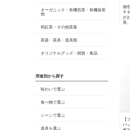
個
オーガニック・有機煎茶・有機抹茶
チ
他
が
茶
和紅茶・その他茶葉
茶器・茶具・道具類
オリジナルグッズ・雑貨・食品
用途別から探す
味わいで選ぶ
食べ物で選ぶ
シーンで選ぶ
【
バ
道具を選ぶ
倉2