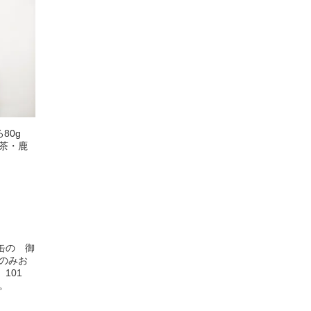
80g
茶・鹿
缶の 御
のみお
101
。