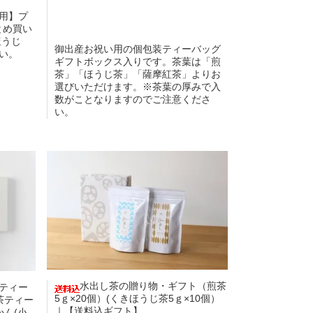
用】プ
とめ買い
ほうじ
御出産お祝い用の個包装ティーバッグ
い。
ギフトボックス入りです。茶葉は「煎
茶」「ほうじ茶」「薩摩紅茶」よりお
選びいただけます。※茶葉の厚みで入
数がことなりますのでご注意くださ
い。
水出し茶の贈り物・ギフト（煎茶
ティー
5ｇ×20個）(くきほうじ茶5ｇ×10個）
茶ティー
｜【送料込ギフト】
ん(小