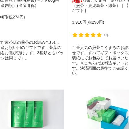
出産祝】煎茶(緑茶)ギフト80g缶
煎茶こくまろ 贈り物・
出産内祝）(出産御祝）
（煎茶・鹿児島茶・緑茶）｜【
ギフト】
694円(税274円)
3,910円(税290円)
1件
すむ屋茶店の煎茶のお詰め合わせ。
出産お祝い用のギフトです。茶葉の
１番人気の煎茶こくまろのお詰
類をお選び頂けます。3種類ともパッ
せです。すべてギフトボックス
ージは同じです。
装紙にてお包みしてお届けいた
す。※こちらは送料込ギフトと
す。決済画面の最後でご確認く
い。