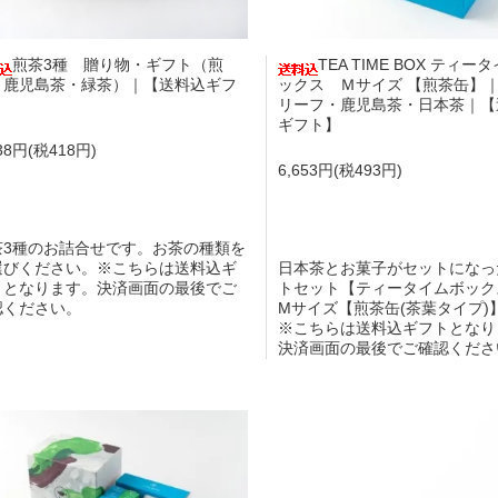
煎茶3種 贈り物・ギフト（煎
TEA TIME BOX ティー
・鹿児島茶・緑茶）｜【送料込ギフ
ックス Ｍサイズ 【煎茶缶】
】
リーフ・鹿児島茶・日本茶｜【
ギフト】
638円(税418円)
6,653円(税493円)
茶3種のお詰合せです。お茶の種類を
選びください。※こちらは送料込ギ
日本茶とお菓子がセットになっ
トとなります。決済画面の最後でご
トセット【ティータイムボック
認ください。
Mサイズ【煎茶缶(茶葉タイプ)
※こちらは送料込ギフトとなり
決済画面の最後でご確認くださ