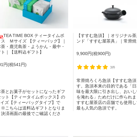
TEA TIME BOX ティータイムボ
【すすむ急須】｜オリジナル茶
クス Ｍサイズ 【ティーバッグ】｜
ンド「すすむ屋茶具」｜常滑焼
本茶・鹿児島茶・ようかん・最中・
フト｜【送料込ギフト】
9,900円(税900円)
301円(税541円)
3件
常滑焼ろくろ急須【すすむ急須
す。急須本来の目的である「日
本茶とお菓子がセットになったギフ
味を最大限に引き出し、おいし
セット【ティータイムボックス】の
を淹れる」ためだけに作られま
サイズ【ティーバッグタイプ】で
すすむ屋茶店の店舗でも使用し
。※こちらは送料込ギフトとなりま
最も人気の急須です。
。決済画面の最後でご確認くださ
。