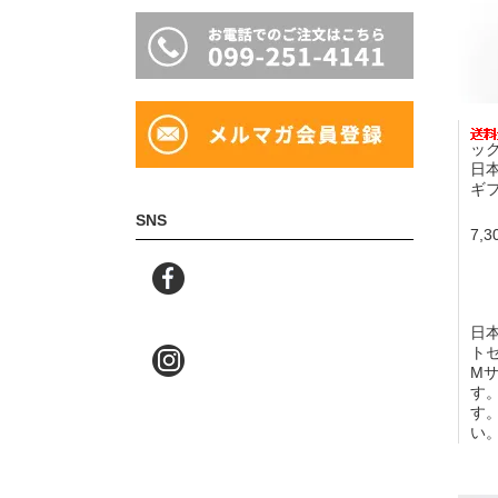
ッ
日
ギ
SNS
7,
日
ト
M
す
す
い