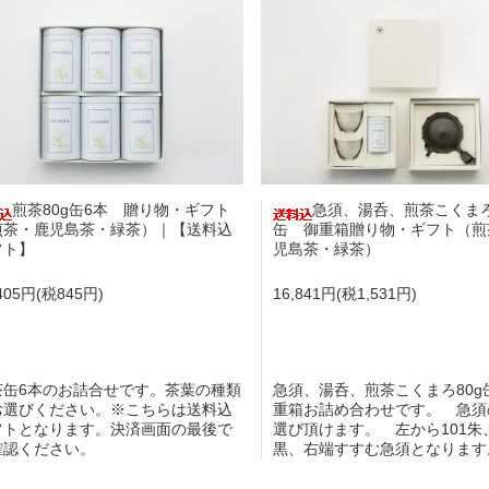
煎茶80g缶6本 贈り物・ギフト
急須、湯呑、煎茶こくまろ
煎茶・鹿児島茶・緑茶）｜【送料込
缶 御重箱贈り物・ギフト（煎
フト】
児島茶・緑茶）
,405円(税845円)
16,841円(税1,531円)
茶缶6本のお詰合せです。茶葉の種類
急須、湯呑、煎茶こくまろ80g
お選びください。※こちらは送料込
重箱お詰め合わせです。 急須
フトとなります。決済画面の最後で
選び頂けます。 左から101朱、
確認ください。
黒、右端すすむ急須となります