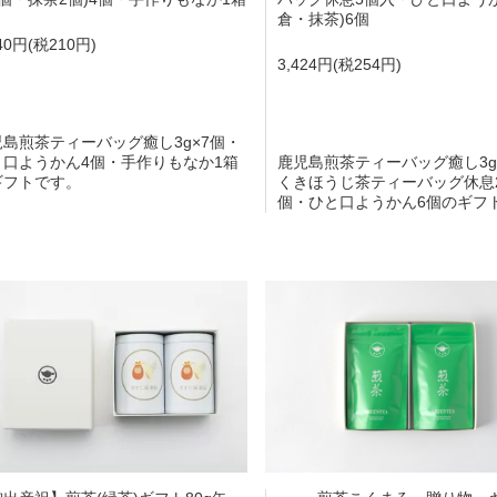
倉・抹茶)6個
840円(税210円)
3,424円(税254円)
児島煎茶ティーバッグ癒し3g×7個・
と口ようかん4個・手作りもなか1箱
鹿児島煎茶ティーバッグ癒し3g
ギフトです。
くきほうじ茶ティーバッグ休息2
個・ひと口ようかん6個のギフ