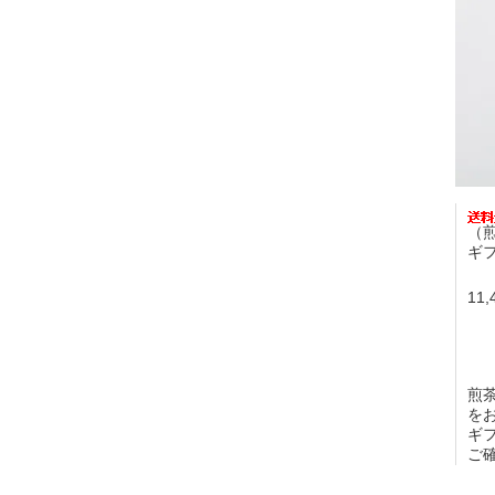
（
ギ
11
煎
を
ギ
ご