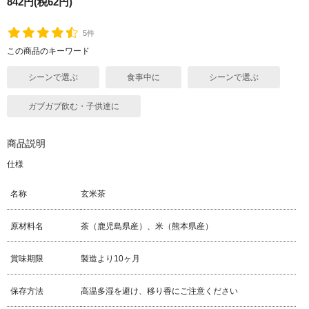
842円(税62円)
5件
この商品のキーワード
シーンで選ぶ
食事中に
シーンで選ぶ
ガブガブ飲む・子供達に
商品説明
仕様
名称
玄米茶
原材料名
茶（鹿児島県産）、米（熊本県産）
賞味期限
製造より10ヶ月
保存方法
高温多湿を避け、移り香にご注意ください