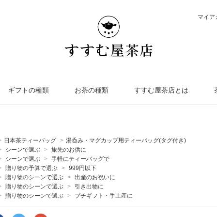
マイア
ギフトの種類
お茶の種類
すすむ屋茶店とは
>
日本茶ティーバッグ
>
湯呑み・マグカップ用ティーバッグ(タグ付き)
>
シーンで選ぶ
>
旅先のお供に
>
シーンで選ぶ
>
手軽にティーバッグで
>
贈り物の予算で選ぶ
>
999円以下
>
贈り物のシーンで選ぶ
>
出産のお祝いに
>
贈り物のシーンで選ぶ
>
引き出物に
>
贈り物のシーンで選ぶ
>
プチギフト・手土産に