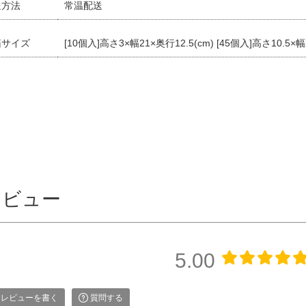
送方法
常温配送
箱サイズ
[10個入]高さ3×幅21×奥行12.5(cm) [45個入]高さ10.5×幅
レビュー
5.00
レビューを書く
質問する