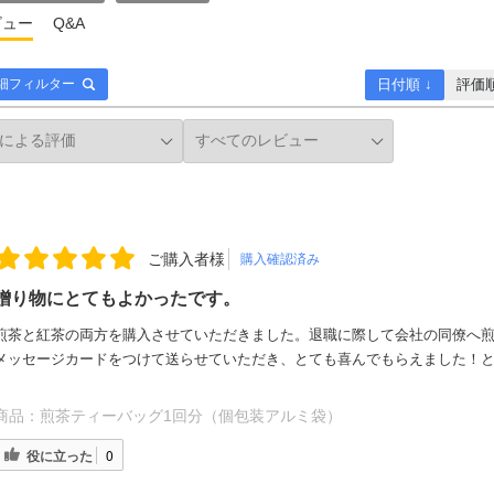
ビュー
Q&A
日付順 ↓
評価
細フィルター
ご購入者様
購入確認済み
贈り物にとてもよかったです。
煎茶と紅茶の両方を購入させていただきました。退職に際して会社の同僚へ
メッセージカードをつけて送らせていただき、とても喜んでもらえました！
商品：
煎茶ティーバッグ1回分（個包装アルミ袋）
役に立った
0