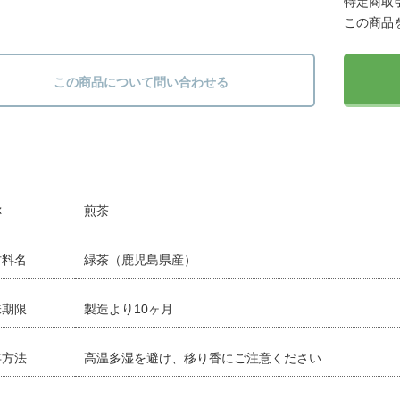
特定商取引
この商品
この商品について問い合わせる
称
煎茶
材料名
緑茶（鹿児島県産）
味期限
製造より10ヶ月
存方法
高温多湿を避け、移り香にご注意ください