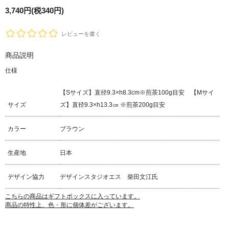
3,740円(税340円)
レビューを書く
商品説明
仕様
【Sサイズ】直径9.3×h8.3cm※煎茶100g目安 【Mサイ
サイズ
ズ】直径9.3×h13.3㎝ ※煎茶200g目安
カラー
ブラウン
生産地
日本
デザイン協力
デザインスタジオエス 柴田文江氏
こちらの商品はギフトボックスに入っています。
商品の特性上、色・形に個体差がございます。