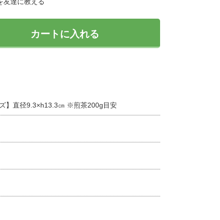
を友達に教える
】直径9.3×h13.3㎝ ※煎茶200g目安