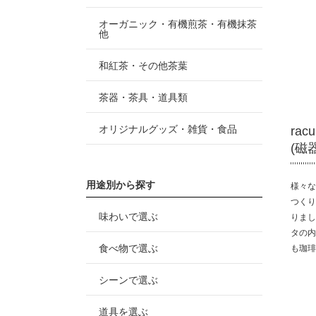
オーガニック・有機煎茶・有機抹茶
他
和紅茶・その他茶葉
茶器・茶具・道具類
オリジナルグッズ・雑貨・食品
ra
(磁
用途別から探す
様々な
つくり
味わいで選ぶ
りまし
タの内
食べ物で選ぶ
も珈琲
シーンで選ぶ
道具を選ぶ