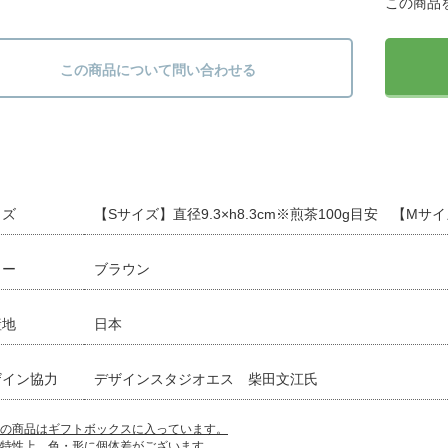
この商品
この商品について問い合わせる
イズ
【Sサイズ】直径9.3×h8.3cm※煎茶100g目安 【Mサイズ
ラー
ブラウン
産地
日本
ザイン協力
デザインスタジオエス 柴田文江氏
の商品はギフトボックスに入っています。
特性上、色・形に個体差がございます。