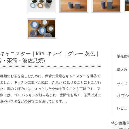
cuキャニスター｜kirei キレイ｜グレー 灰色｜
販売価
器・茶筒・波佐見焼)
購入数
種類のお茶を楽しむために、保管に最適なキャニスターを磁器で
ました。キッチンに並べた際に、きれい に見せることにもこだわ
サイズ
た。蓋のくぼみにはちょっとした小物を置くことも可能です。フ
側には、ゴム パッキンが組み込まれ、密閉性も高く、茶葉以外に
オプ
豆やパスタなどの保管にも適しています。。
レビュ
特定商取引