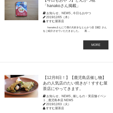
【今日もおやつ】とんかつ檍
「hanakoさん掲載」
お知らせ、NEWS
,
今日もおやつ
2019/12/05（木）
すすむ屋茶店
hanakoさんにて僕の大好きなとんかつ店【檍】さん
をご紹介させていただきました。 黒 ...
MORE
【12月8日！】【鹿児島店催し物】
あの人気店のたい焼きが！すすむ屋
茶店にやってきます。
お知らせ、NEWS
,
催しもの・実店舗イベン
ト
,
鹿児島本店 NEWS
2019/12/03（火）
すすむ屋茶店