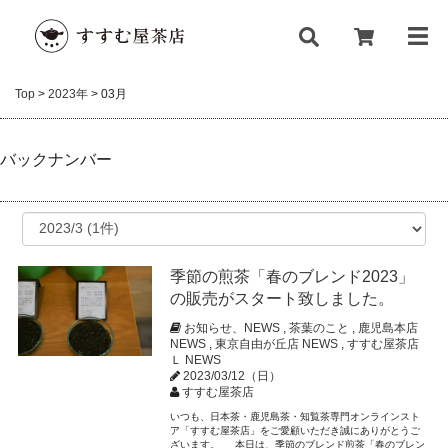
Top
>
2023年
>
03月
バックナンバー
季節の煎茶「春のブレンド2023」
の販売がスタート致しました。
お知らせ、NEWS
,
茶葉のこと
,
鹿児島本店
NEWS
,
東京自由が丘店 NEWS
,
すすむ屋茶店
Ｌ NEWS
2023/03/12（日）
すすむ屋茶店
いつも、日本茶・鹿児島茶・知覧茶専門オンラインスト
ア「すすむ屋茶店」をご愛顧いただき誠にありがとうご
ざいます。 本日は、季節のブレンド煎茶「春のブレン