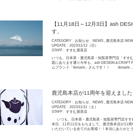
【11月18日～12月3日】ash DES
す。
CATEGORY :
お知らせ、NEWS
,
鹿児島本店 NEW
UPDATE :
2023/11/12（日）
STAFF :
すすむ屋茶店
いつも、日本茶・鹿児島茶・知覧茶専門店「すす
題にあります通り今年も、ash DESIGN＆CRAF
ムブランド「itonami」さんです！！ itonami ..
鹿児島本店が11周年を迎えました
CATEGORY :
お知らせ、NEWS
,
鹿児島本店 NEW
UPDATE :
2023/11/11（土）
STAFF :
すすむ屋茶店
いつも、日本茶・鹿児島茶・知覧茶専門店すす
本日、11月11日をもちまして、鹿児島本店が11
いただいている全てのお客様！！本当にありがとうござ