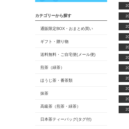
2
カテゴリーから探す
2
2
通販限定BOX・おまとめ買い
2
ギフト・贈り物
2
送料無料・ご自宅便(メール便)
2
煎茶（緑茶）
2
2
ほうじ茶・番茶類
2
抹茶
2
高級茶（煎茶・緑茶）
2
日本茶ティーバッグ(タグ付)