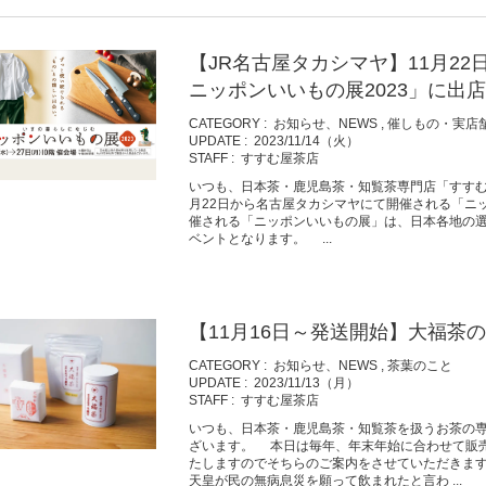
【JR名古屋タカシマヤ】11月2
ニッポンいいもの展2023」に出
CATEGORY :
お知らせ、NEWS
,
催しもの・実店
UPDATE :
2023/11/14（火）
STAFF :
すすむ屋茶店
いつも、日本茶・鹿児島茶・知覧茶専門店「すすむ
月22日から名古屋タカシマヤにて開催される「ニ
催される「ニッポンいいもの展」は、日本各地の
ベントとなります。 ...
【11月16日～発送開始】大福茶
CATEGORY :
お知らせ、NEWS
,
茶葉のこと
UPDATE :
2023/11/13（月）
STAFF :
すすむ屋茶店
いつも、日本茶・鹿児島茶・知覧茶を扱うお茶の
ざいます。 本日は毎年、年末年始に合わせて販売
たしますのでそちらのご案内をさせていただきま
天皇が民の無病息災を願って飲まれたと言わ ...