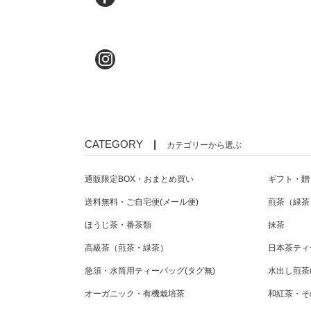
CATEGORY
|
カテゴリーから選ぶ
通販限定BOX・おまとめ買い
ギフト・贈
送料無料・ご自宅便(メール便)
煎茶（緑茶
ほうじ茶・番茶類
抹茶
高級茶（煎茶・緑茶）
日本茶ティ
急須・水筒用ティーバッグ(タグ無)
水出し煎茶
オーガニック・有機栽培茶
和紅茶・そ