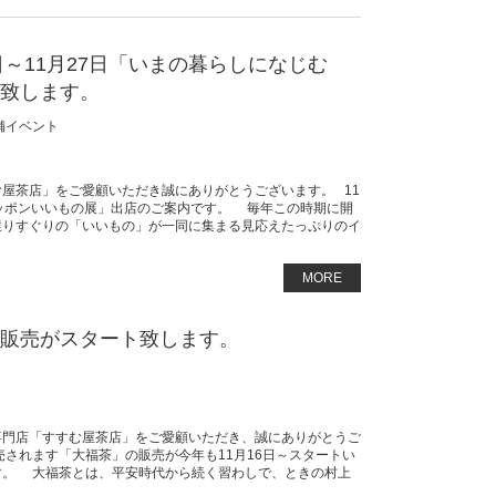
2日～11月27日「いまの暮らしになじむ
店致します。
舗イベント
屋茶店」をご愛顧いただき誠にありがとうございます。 11
ッポンいいもの展」出店のご案内です。 毎年この時期に開
選りすぐりの「いいもの」が一同に集まる見応えたっぷりのイ
MORE
の販売がスタート致します。
専門店「すすむ屋茶店」をご愛顧いただき、誠にありがとうご
されます「大福茶」の販売が今年も11月16日～スタートい
す。 大福茶とは、平安時代から続く習わしで、ときの村上