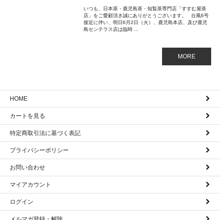
いつも、日本茶・鹿児島茶・知覧茶専門店「すすむ屋茶
店」をご愛顧頂き誠にありがとうございます。 台風6号
接近に伴い、明日6月2日（火）、鹿児島本店、及び鹿児
島センテラス店は臨時 ...
MORE
HOME
カートを見る
特定商取引法に基づく表記
プライバシーポリシー
お問い合わせ
マイアカウント
ログイン
メルマガ登録・解除